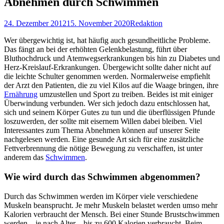
Abnehmen durch Schwimmen
Posted
Autor
24. Dezember 2012
15. November 2020
Redaktion
on
Wer übergewichtig ist, hat häufig auch gesundheitliche Probleme.
Das fängt an bei der erhöhten Gelenkbelastung, führt über
Bluthochdruck und Atemwegserkrankungen bis hin zu Diabetes und
Herz-Kreislauf-Erkrankungen. Übergewicht sollte daher nicht auf
die leichte Schulter genommen werden. Normalerweise empfiehlt
der Arzt den Patienten, die zu viel Kilos auf die Waage bringen, ihre
Ernährung
umzustellen und Sport zu treiben. Beides ist mit einiger
Überwindung verbunden. Wer sich jedoch dazu entschlossen hat,
sich und seinem Körper Gutes zu tun und die überflüssigen Pfunde
loszuwerden, der sollte mit eisernem Willen dabei bleiben. Viel
Interessantes zum Thema Abnehmen können auf unserer Seite
nachgelesen werden. Eine gesunde Art sich für eine zusätzliche
Fettverbrennung die nötige Bewegung zu verschaffen, ist unter
anderem das
Schwimmen
.
Wie wird durch das Schwimmen abgenommen?
Durch das Schwimmen werden im Körper viele verschiedene
Muskeln beansprucht. Je mehr Muskeln belastet werden umso mehr
Kalorien verbraucht der Mensch. Bei einer Stunde Brustschwimmen
werden – je nach Alter – bis zu 600 Kalorien verbraucht. Beim