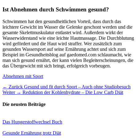
Ist Abnehmen durch Schwimmen gesund?
Schwimmen hat den gesundheitlichen Vorteil, dass durch das
leichtere Gewicht im Wasser die Gelenke geschont werden und die
gesamte Skelettmuskulatur entlastet wird. Außerdem wirkt der
Wasserwiderstand wie eine leichte Hautmassage. Die Durchblutung
wird gefördert und die Haut wird straffer. Wer zusätzlich zum
gesunden Wassersport auf seine Ernährung achtet und sich zum
Beispiel im Gesundheitsblog auf gaedomed.com schlaumacht, wie
man sich gesund ernährt, der kann vielen Begleiterscheinungen, die
das Übergewicht mit sich bringt, erfolgreich vorbeugen.
Kategorien
Abnehmen mit Sport
Beitragsnavigation
Vorheriger
← Zurück
Gesund und fit durch Sport – Auch ohne Studiobesuch
Nächster
Beitrag:
Weiter →
Reduktion der Kohlenhydrate – Die Low Carb Diät
Beitrag:
Die neusten Beiträge
Das Hungerstoffwechsel Buch
Gesunde Ernährung trotz Diät