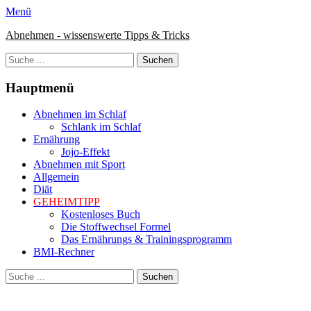
Zum
Menü
Inhalt
Abnehmen - wissenswerte Tipps & Tricks
springen
Suche
nach:
Hauptmenü
Abnehmen im Schlaf
Schlank im Schlaf
Ernährung
Jojo-Effekt
Abnehmen mit Sport
Allgemein
Diät
GEHEIMTIPP
Kostenloses Buch
Die Stoffwechsel Formel
Das Ernährungs & Trainingsprogramm
BMI-Rechner
Suche
Suche
nach: