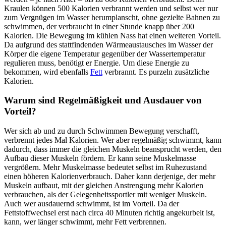
Kraulen können 500 Kalorien verbrannt werden und selbst wer nur
zum Vergnügen im Wasser herumplanscht, ohne gezielte Bahnen zu
schwimmen, der verbraucht in einer Stunde knapp über 200
Kalorien. Die Bewegung im kühlen Nass hat einen weiteren Vorteil.
Da aufgrund des stattfindenden Wärmeaustausches im Wasser der
Körper die eigene Temperatur gegenüber der Wassertemperatur
regulieren muss, benötigt er Energie. Um diese Energie zu
bekommen, wird ebenfalls
Fett
verbrannt. Es purzeln zusätzliche
Kalorien.
Warum sind Regelmäßigkeit und Ausdauer von
Vorteil?
Wer sich ab und zu durch Schwimmen Bewegung verschafft,
verbrennt jedes Mal Kalorien. Wer aber regelmäßig schwimmt, kann
dadurch, dass immer die gleichen Muskeln beansprucht werden, den
Aufbau dieser Muskeln fördern. Er kann seine Muskelmasse
vergrößern. Mehr Muskelmasse bedeutet selbst im Ruhezustand
einen höheren Kalorienverbrauch. Daher kann derjenige, der mehr
Muskeln aufbaut, mit der gleichen Anstrengung mehr Kalorien
verbrauchen, als der Gelegenheitssportler mit weniger Muskeln.
Auch wer ausdauernd schwimmt, ist im Vorteil. Da der
Fettstoffwechsel erst nach circa 40 Minuten richtig angekurbelt ist,
kann, wer länger schwimmt, mehr Fett verbrennen.