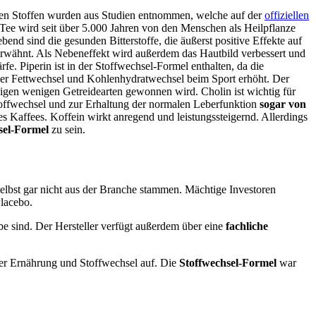
nden Stoffen wurden aus Studien entnommen, welche auf der
offiziellen
 Tee wird seit über 5.000 Jahren von den Menschen als Heilpflanze
nd sind die gesunden Bitterstoffe, die äußerst positive Effekte auf
erwähnt. Als Nebeneffekt wird außerdem das Hautbild verbessert und
e. Piperin ist in der Stoffwechsel-Formel enthalten, da die
r Fettwechsel und Kohlenhydratwechsel beim Sport erhöht. Der
inigen wenigen Getreidearten gewonnen wird. Cholin ist wichtig für
toffwechsel und zur Erhaltung der normalen Leberfunktion
sogar von
es Kaffees. Koffein wirkt anregend und leistungssteigernd. Allerdings
sel-Formel
zu sein.
elbst gar nicht aus der Branche stammen. Mächtige Investoren
Placebo.
be sind. Der Hersteller verfügt außerdem über eine
fachliche
ber Ernährung und Stoffwechsel auf. Die
Stoffwechsel-Formel
war