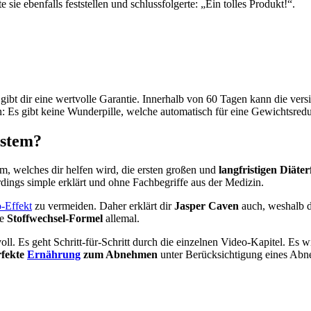
ie ebenfalls feststellen und schlussfolgerte: „Ein tolles Produkt!“.
gibt dir eine wertvolle Garantie. Innerhalb von 60 Tagen kann die ve
en: Es gibt keine Wunderpille, welche automatisch für eine Gewichtsredu
ystem?
m, welches dir helfen wird, die ersten großen und
langfristigen Diäter
erdings simple erklärt und ohne Fachbegriffe aus der Medizin.
o-Effekt
zu vermeiden. Daher erklärt dir
Jasper Caven
auch, weshalb d
ie
Stoffwechsel-Formel
allemal.
ll. Es geht Schritt-für-Schritt durch die einzelnen Video-Kapitel. Es wi
rfekte
Ernährung
zum Abnehmen
unter Berücksichtigung eines Abne