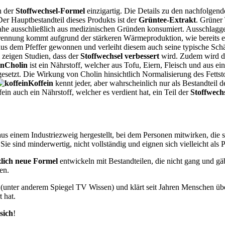
n der
Stoffwechsel-Formel
einzigartig. Die Details zu den nachfolge
Der Hauptbestandteil dieses Produkts ist der
Grüntee-Extrakt
. Grüner
he ausschließlich aus medizinischen Gründen konsumiert. Ausschlaggebe
rbrennung kommt aufgrund der stärkeren Wärmeproduktion, wie bereits 
us dem Pfeffer gewonnen und verleiht diesem auch seine typische Schärf
zeigen Studien, dass der
Stoffwechsel verbessert
wird. Zudem wird de
Cholin
ist ein Nährstoff, welcher aus Tofu, Eiern, Fleisch und aus e
esetzt. Die Wirkung von Cholin hinsichtlich Normalisierung des Fetts
Koffein
kennt jeder, aber wahrscheinlich nur als Bestandteil d
ein auch ein Nährstoff, welcher es verdient hat, ein Teil der
Stoffwech
s einem Industriezweig hergestellt, bei dem Personen mitwirken, die s
e sind minderwertig, nicht vollständig und eignen sich vielleicht als 
lich neue Formel
entwickeln mit Bestandteilen, die nicht gang und gä
en.
 (unter anderem Spiegel TV Wissen) und klärt seit Jahren Menschen ü
t hat.
sich
!