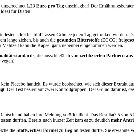
on umgerechnet
1,23 Euro pro Tag
unschlagbar! Der Ernährungsberater
Ideal für Diäten!
indestens drei bis fünf Tassen Grüntee jeden Tag getrunken werden. D
em lange ziehen, bis auch die
gesunden Bitterstoffe
(EGCG) freigesetz
ner Mahlzeit kann die Kapsel ganz nebenbei eingenommen werden.
ualitätsstandards
, die ausschließlich von
zertifizierten Partnern au
r vegan).
m kein Placebo handelt. Es wurde beobachtet, wie sich dieser Extrakt au
igt
. Der Test basiert auf zwei Kontrollgruppen. Der Grund dafür ist, 
eutschland haben ihre Meinung veröffentlicht. Das Resultat? 5 von 5 St
testen durften. Bereits nach kurzer Zeit kam es zu deutlich
mehr Antri
elche die
Stoffwechsel-Formel
zu Beginn testen durfte. Sie erwähnte v