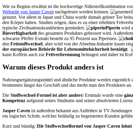
Wie zu Beginn erwähnt ist die hochwertige Nährstoffkombination vo
Webseite von Jasper Caven
nachgelesen werden können.
genutzt. Vor allem in Japan und China wurde damals grüner Tee beina
den Körper haben. Studien zeigen, dass es zu einer erhöhten Fettve
typische Zivilisationskrankheiten gemindert.
Piperin
wird a
Bioverfügbarkeit
des gesamten Produktes gebessert wird. Außerdem 
schwarze Pfeffer Extrakt besteht zu 95 Prozent aus Piperinen.
den
Fettstoffwechsel
, aber wird von der Abnehm-Industrie kaum eing
der europäischen Behörde für Lebensmittelsicherheit bestätigt
.
kann Koffein auch zur
Fettverbrennung
beitragen und daher ist Koff
Warum dieses Produkt anders ist
Nahrungsergänzungsmittel und ähnliche Produkte werden eigentlich au
bestimmen längst das Geschäft und das merkt man den Produkten an. Si
Die
Stoffwechsel-Formel ist aber anders
! Erstmals wurde eine
gänz
Kompetenz
aufgrund seines Studiums und seiner absolvierten Lizenz
Jasper Caven
ist außerdem bekannt aus Auftritten in TV-Sendungen
ein logischer Schritt, welcher beiläufig zu begeisterten Kunden geführ
Kurz und bündig:
Die Stoffwechselformel von Jasper Caven lohnt 