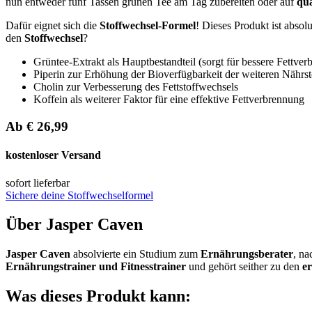
nun entweder fünf Tassen grünen Tee am Tag zubereiten oder auf
qua
Dafür eignet sich die
Stoffwechsel-Formel
! Dieses Produkt ist absol
den
Stoffwechsel
?
Grüntee-Extrakt als Hauptbestandteil (sorgt für bessere Fettve
Piperin zur Erhöhung der Bioverfügbarkeit der weiteren Nährst
Cholin zur Verbesserung des Fettstoffwechsels
Koffein als weiterer Faktor für eine effektive Fettverbrennung
Ab €
26,99
kostenloser Versand
sofort lieferbar
Sichere deine Stoffwechselformel
Über Jasper Caven
Jasper Caven
absolvierte ein Studium zum
Ernährungsberater
, na
Ernährungstrainer
und Fitnesstrainer
und gehört seither zu den
er
Was dieses Produkt kann: