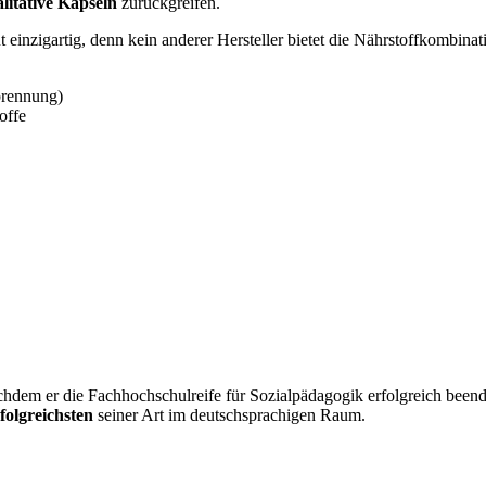
litative Kapseln
zurückgreifen.
ut einzigartig, denn kein anderer Hersteller bietet die Nährstoffkombina
rbrennung)
offe
chdem er die Fachhochschulreife für Sozialpädagogik erfolgreich beend
folgreichsten
seiner Art im deutschsprachigen Raum.