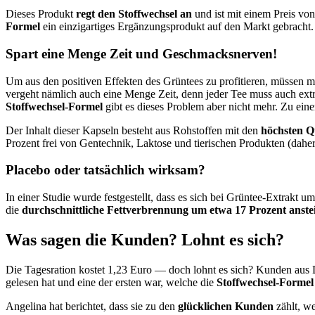
Dieses Produkt
regt den Stoffwechsel an
und ist mit einem Preis v
Formel
ein einzigartiges Ergänzungsprodukt auf den Markt gebracht. 
Spart eine Menge Zeit und Geschmacksnerven!
Um aus den positiven Effekten des Grüntees zu profitieren, müssen m
vergeht nämlich auch eine Menge Zeit, denn jeder Tee muss auch extr
Stoffwechsel-Formel
gibt es dieses Problem aber nicht mehr. Zu ei
Der Inhalt dieser Kapseln besteht aus Rohstoffen mit den
höchsten Q
Prozent frei von Gentechnik, Laktose und tierischen Produkten (dahe
Placebo oder tatsächlich wirksam?
In einer Studie wurde festgestellt, dass es sich bei Grüntee-Extrakt u
die
durchschnittliche Fettverbrennung um etwa 17 Prozent anste
Was sagen die Kunden? Lohnt es sich?
Die Tagesration kostet 1,23 Euro — doch lohnt es sich? Kunden aus D
gelesen hat und eine der ersten war, welche die
Stoffwechsel-Formel
Angelina hat berichtet, dass sie zu den
glücklichen Kunden
zählt, w